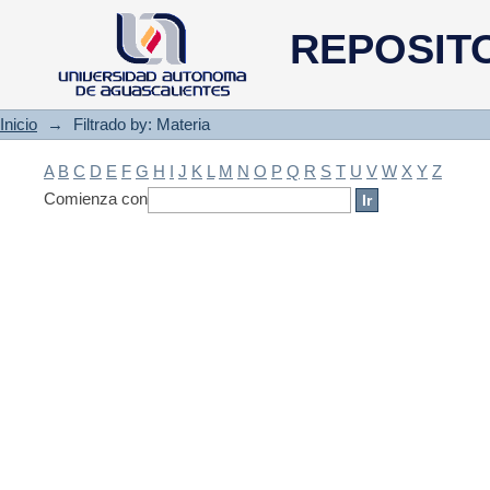
Filtrado by: Materia
REPOSIT
Inicio
→
Filtrado by: Materia
A
B
C
D
E
F
G
H
I
J
K
L
M
N
O
P
Q
R
S
T
U
V
W
X
Y
Z
Comienza con