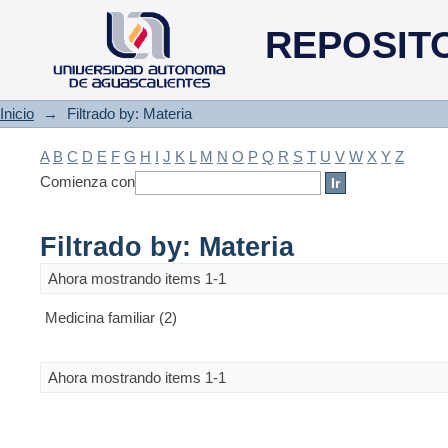
Filtrado by: Materia
REPOSIT
Inicio
→
Filtrado by: Materia
A
B
C
D
E
F
G
H
I
J
K
L
M
N
O
P
Q
R
S
T
U
V
W
X
Y
Z
Comienza con
Filtrado by: Materia
Ahora mostrando items 1-1
Medicina familiar (2)
Ahora mostrando items 1-1