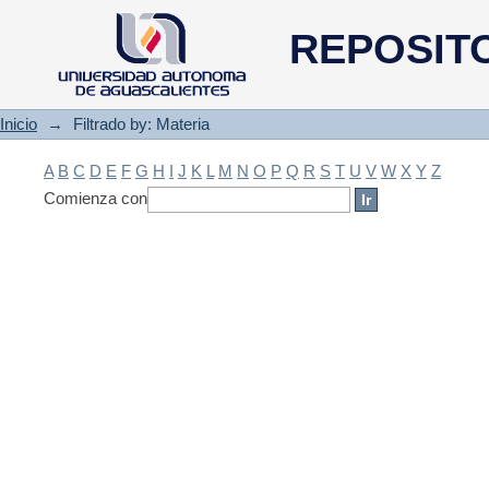
Filtrado by: Materia
REPOSIT
Inicio
→
Filtrado by: Materia
A
B
C
D
E
F
G
H
I
J
K
L
M
N
O
P
Q
R
S
T
U
V
W
X
Y
Z
Comienza con