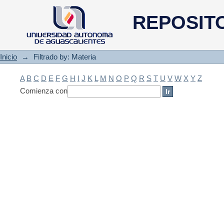
Filtrado by: Materia
REPOSIT
Inicio
→
Filtrado by: Materia
A
B
C
D
E
F
G
H
I
J
K
L
M
N
O
P
Q
R
S
T
U
V
W
X
Y
Z
Comienza con