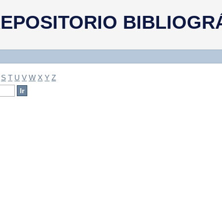
a
EPOSITORIO BIBLIOGR
S
T
U
V
W
X
Y
Z