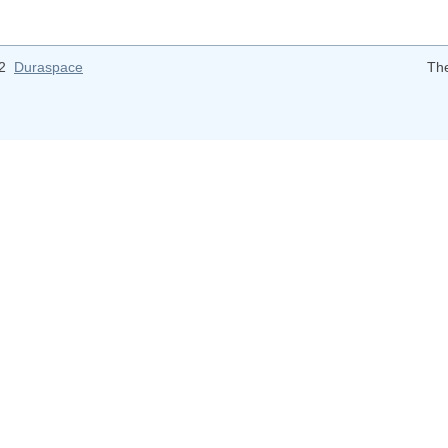
12
Duraspace
Th