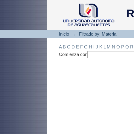
Filtrado by: Materi
R
Inicio
→
Filtrado by: Materia
A
B
C
D
E
F
G
H
I
J
K
L
M
N
O
P
Q
R
Comienza con