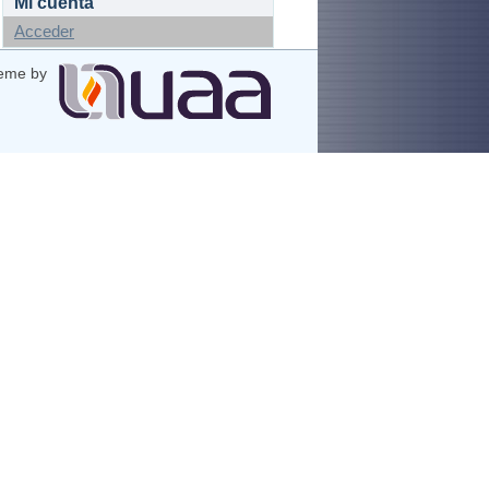
Mi cuenta
Acceder
eme by