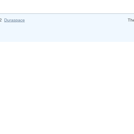
12
Duraspace
Th