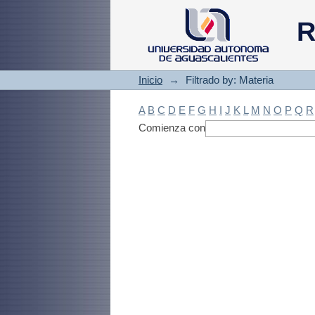
Filtrado by: Materi
R
Inicio
→
Filtrado by: Materia
A
B
C
D
E
F
G
H
I
J
K
L
M
N
O
P
Q
R
Comienza con