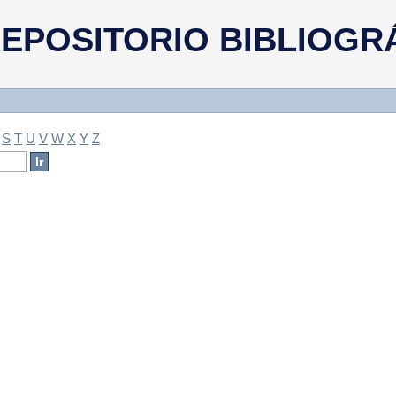
a
EPOSITORIO BIBLIOGR
S
T
U
V
W
X
Y
Z