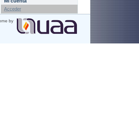
Mi cuenta
Acceder
eme by