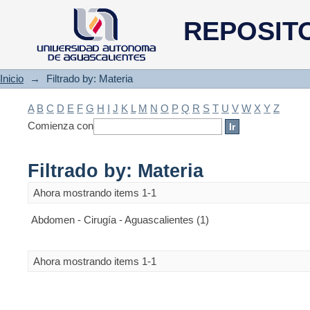
Filtrado by: Materia
REPOSIT
Inicio
→
Filtrado by: Materia
A
B
C
D
E
F
G
H
I
J
K
L
M
N
O
P
Q
R
S
T
U
V
W
X
Y
Z
Comienza con
Filtrado by: Materia
Ahora mostrando items 1-1
Abdomen - Cirugía - Aguascalientes (1)
Ahora mostrando items 1-1