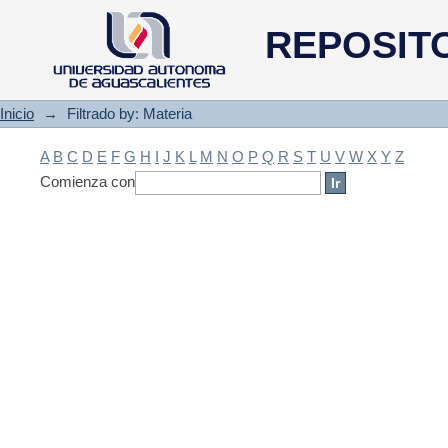
Filtrado by: Materia
REPOSIT
Inicio
→
Filtrado by: Materia
A
B
C
D
E
F
G
H
I
J
K
L
M
N
O
P
Q
R
S
T
U
V
W
X
Y
Z
Comienza con