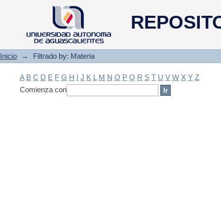
Filtrado by: Materia
REPOSIT
Inicio
→
Filtrado by: Materia
A
B
C
D
E
F
G
H
I
J
K
L
M
N
O
P
Q
R
S
T
U
V
W
X
Y
Z
Comienza con