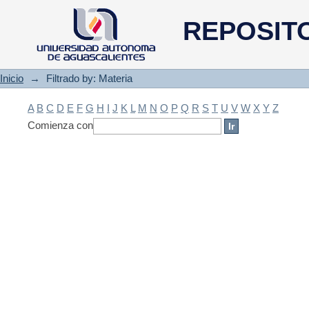
Filtrado by: Materia
REPOSIT
Inicio
→
Filtrado by: Materia
A
B
C
D
E
F
G
H
I
J
K
L
M
N
O
P
Q
R
S
T
U
V
W
X
Y
Z
Comienza con