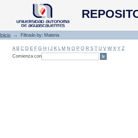
Filtrado by: Materia
REPOSIT
Inicio
→
Filtrado by: Materia
A
B
C
D
E
F
G
H
I
J
K
L
M
N
O
P
Q
R
S
T
U
V
W
X
Y
Z
Comienza con