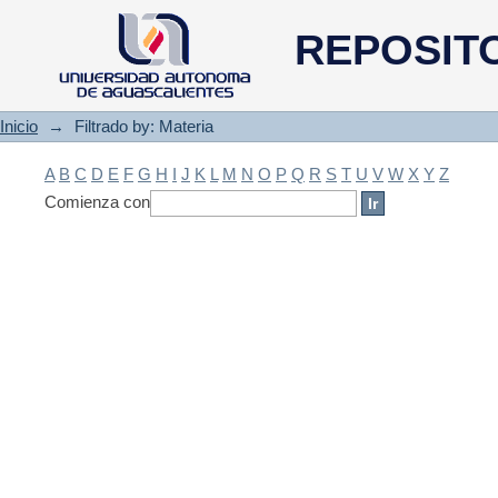
Filtrado by: Materia
REPOSIT
Inicio
→
Filtrado by: Materia
A
B
C
D
E
F
G
H
I
J
K
L
M
N
O
P
Q
R
S
T
U
V
W
X
Y
Z
Comienza con