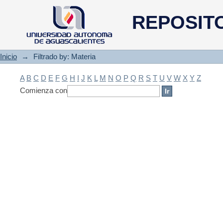
Filtrado by: Materia
REPOSIT
Inicio
→
Filtrado by: Materia
A
B
C
D
E
F
G
H
I
J
K
L
M
N
O
P
Q
R
S
T
U
V
W
X
Y
Z
Comienza con