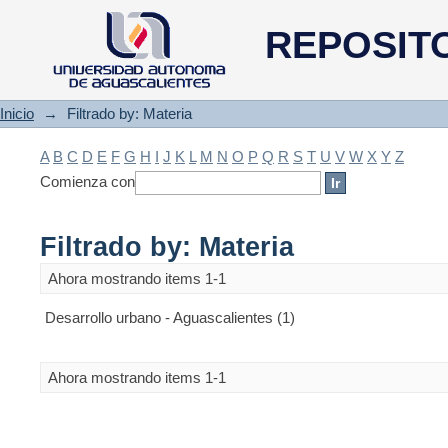
Filtrado by: Materia
REPOSIT
Inicio
→
Filtrado by: Materia
A
B
C
D
E
F
G
H
I
J
K
L
M
N
O
P
Q
R
S
T
U
V
W
X
Y
Z
Comienza con
Filtrado by: Materia
Ahora mostrando items 1-1
Desarrollo urbano - Aguascalientes (1)
Ahora mostrando items 1-1