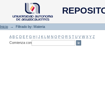
Filtrado by: Materia
REPOSIT
Inicio
→
Filtrado by: Materia
A
B
C
D
E
F
G
H
I
J
K
L
M
N
O
P
Q
R
S
T
U
V
W
X
Y
Z
Comienza con