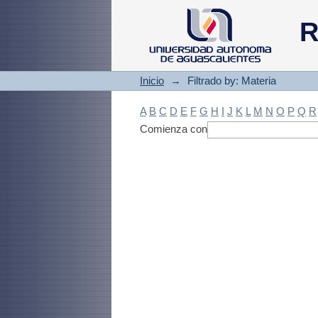
Filtrado by: Materi
R
Inicio
→
Filtrado by: Materia
A
B
C
D
E
F
G
H
I
J
K
L
M
N
O
P
Q
R
Comienza con