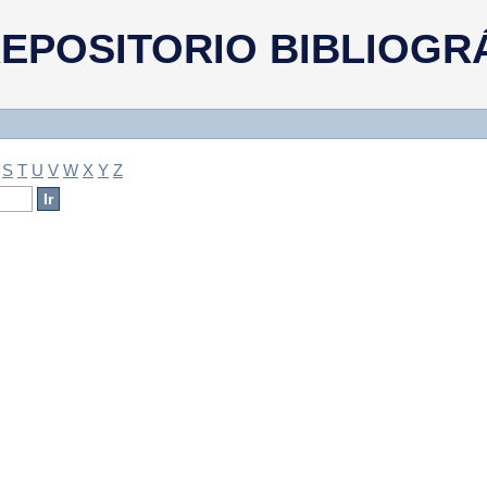
a
EPOSITORIO BIBLIOGR
S
T
U
V
W
X
Y
Z