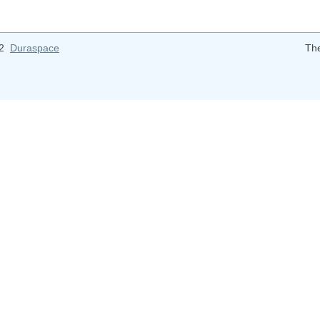
12
Duraspace
Th