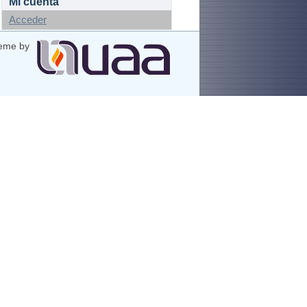
Mi cuenta
Acceder
eme by