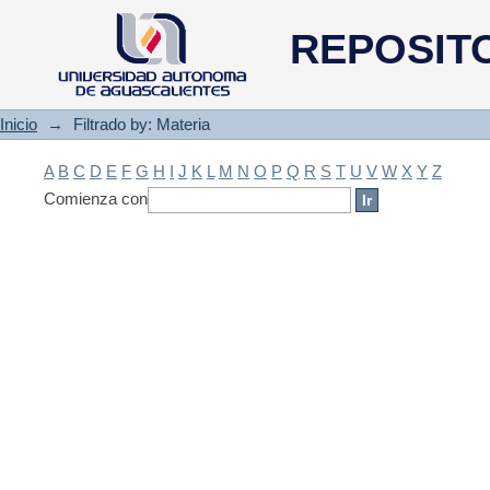
Filtrado by: Materia
REPOSIT
Inicio
→
Filtrado by: Materia
A
B
C
D
E
F
G
H
I
J
K
L
M
N
O
P
Q
R
S
T
U
V
W
X
Y
Z
Comienza con