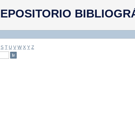
a
EPOSITORIO BIBLIOGR
S
T
U
V
W
X
Y
Z