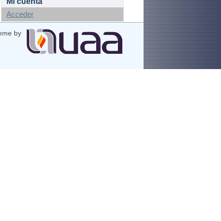
Mi cuenta
Acceder
eme by