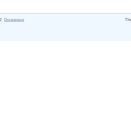
12
Duraspace
Th