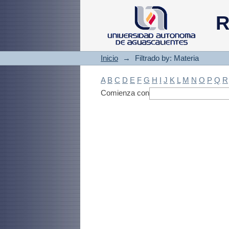
Filtrado by: Materi
R
Inicio
→
Filtrado by: Materia
A
B
C
D
E
F
G
H
I
J
K
L
M
N
O
P
Q
R
Comienza con