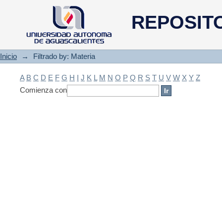
Filtrado by: Materia
REPOSIT
Inicio
→
Filtrado by: Materia
A
B
C
D
E
F
G
H
I
J
K
L
M
N
O
P
Q
R
S
T
U
V
W
X
Y
Z
Comienza con