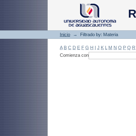
Filtrado by: Materi
R
Inicio
→
Filtrado by: Materia
A
B
C
D
E
F
G
H
I
J
K
L
M
N
O
P
Q
R
Comienza con