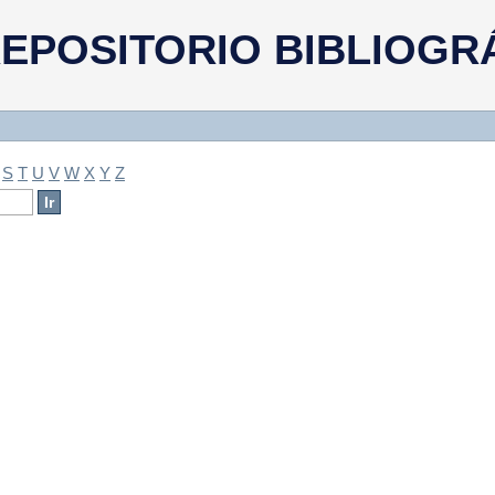
a
EPOSITORIO BIBLIOGR
S
T
U
V
W
X
Y
Z