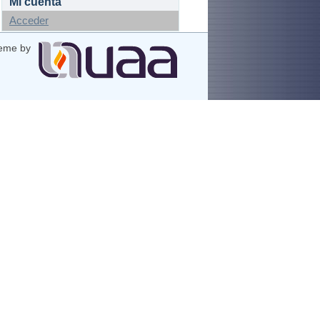
Mi cuenta
Acceder
eme by