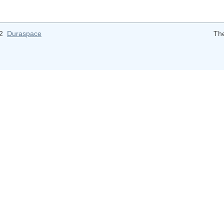
12
Duraspace
Th