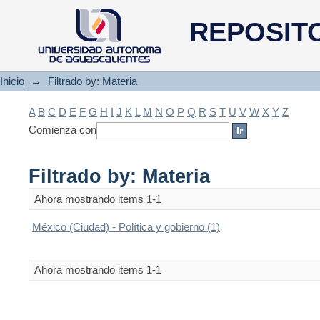
Filtrado by: Materia
REPOSIT
Inicio
→
Filtrado by: Materia
A
B
C
D
E
F
G
H
I
J
K
L
M
N
O
P
Q
R
S
T
U
V
W
X
Y
Z
Comienza con
Filtrado by: Materia
Ahora mostrando items 1-1
México (Ciudad) - Política y gobierno (1)
Ahora mostrando items 1-1