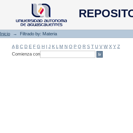
Filtrado by: Materia
REPOSIT
Inicio
→
Filtrado by: Materia
A
B
C
D
E
F
G
H
I
J
K
L
M
N
O
P
Q
R
S
T
U
V
W
X
Y
Z
Comienza con