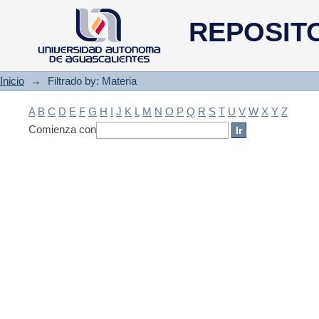
Filtrado by: Materia
REPOSIT
Inicio
→
Filtrado by: Materia
A
B
C
D
E
F
G
H
I
J
K
L
M
N
O
P
Q
R
S
T
U
V
W
X
Y
Z
Comienza con