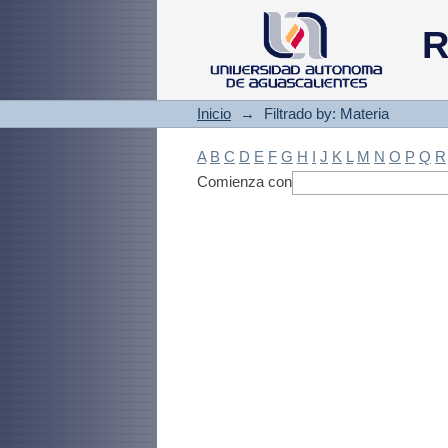
Filtrado by: Materi
R
Inicio
→
Filtrado by: Materia
A
B
C
D
E
F
G
H
I
J
K
L
M
N
O
P
Q
R
Comienza con