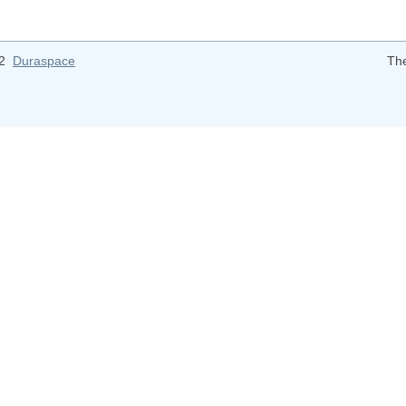
12
Duraspace
Th