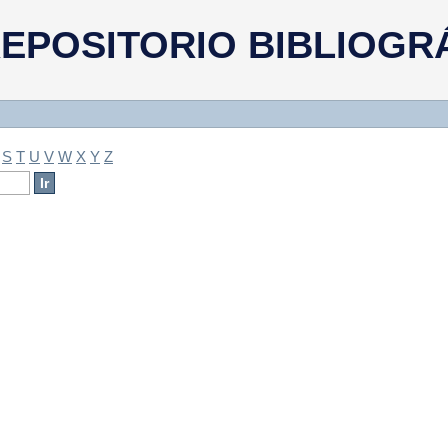
a
EPOSITORIO BIBLIOGR
S
T
U
V
W
X
Y
Z