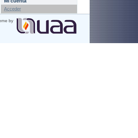
Mi cuenta
Acceder
eme by