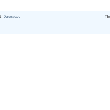
12
Duraspace
Th