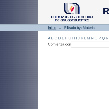
Filtrado by: Materi
R
Inicio
→
Filtrado by: Materia
A
B
C
D
E
F
G
H
I
J
K
L
M
N
O
P
Q
R
Comienza con