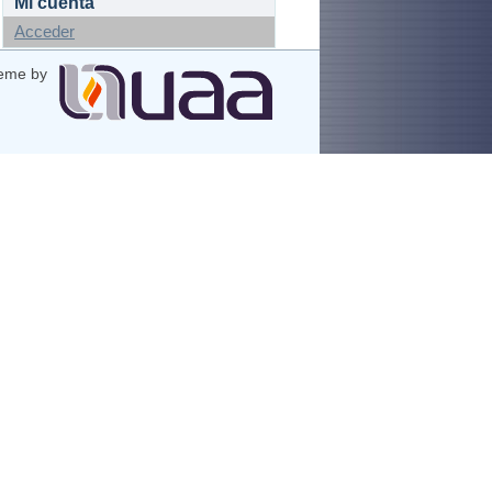
Mi cuenta
Acceder
eme by