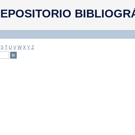
a
EPOSITORIO BIBLIOGR
S
T
U
V
W
X
Y
Z