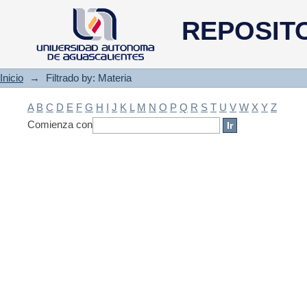
Filtrado by: Materia
REPOSIT
Inicio
→
Filtrado by: Materia
A
B
C
D
E
F
G
H
I
J
K
L
M
N
O
P
Q
R
S
T
U
V
W
X
Y
Z
Comienza con