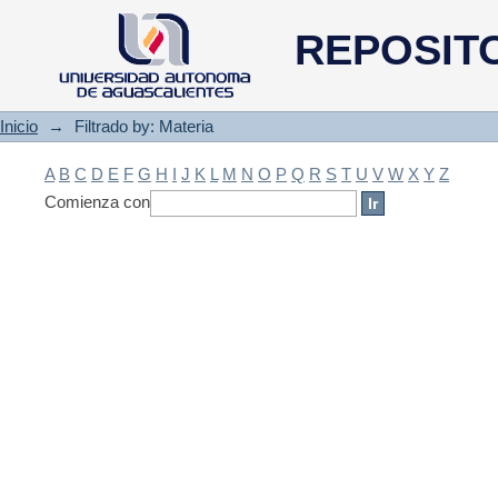
Filtrado by: Materia
REPOSIT
Inicio
→
Filtrado by: Materia
A
B
C
D
E
F
G
H
I
J
K
L
M
N
O
P
Q
R
S
T
U
V
W
X
Y
Z
Comienza con