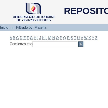
Filtrado by: Materia
REPOSIT
Inicio
→
Filtrado by: Materia
A
B
C
D
E
F
G
H
I
J
K
L
M
N
O
P
Q
R
S
T
U
V
W
X
Y
Z
Comienza con