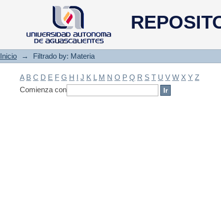
Filtrado by: Materia
REPOSIT
Inicio
→
Filtrado by: Materia
A
B
C
D
E
F
G
H
I
J
K
L
M
N
O
P
Q
R
S
T
U
V
W
X
Y
Z
Comienza con