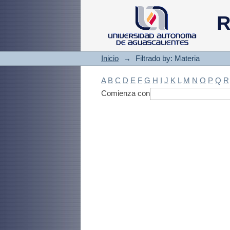
Filtrado by: Materi
R
Inicio
→
Filtrado by: Materia
A
B
C
D
E
F
G
H
I
J
K
L
M
N
O
P
Q
R
Comienza con