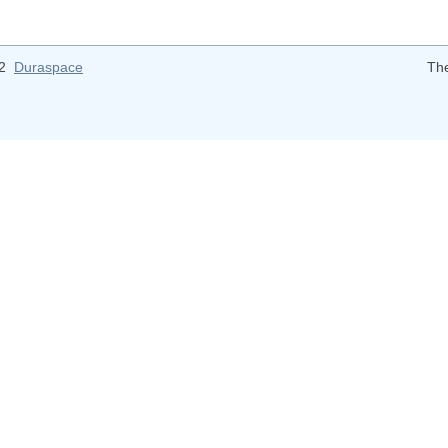
12
Duraspace
Th