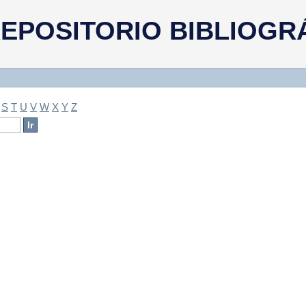
a
EPOSITORIO BIBLIOGR
S
T
U
V
W
X
Y
Z