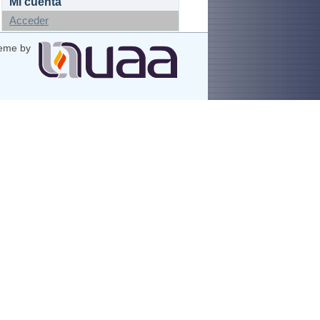
Mi cuenta
Acceder
eme by