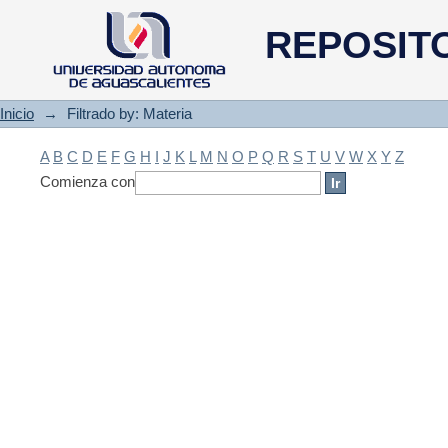
Filtrado by: Materia
REPOSIT
Inicio
→
Filtrado by: Materia
A
B
C
D
E
F
G
H
I
J
K
L
M
N
O
P
Q
R
S
T
U
V
W
X
Y
Z
Comienza con