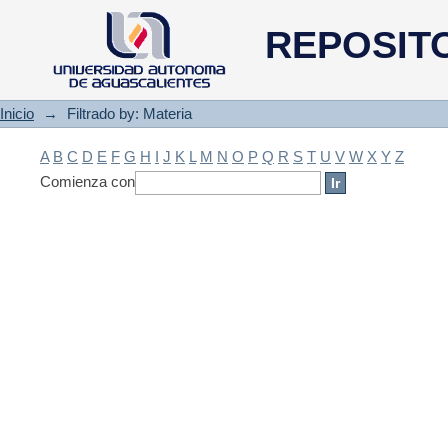
Filtrado by: Materia
REPOSIT
Inicio
→
Filtrado by: Materia
A
B
C
D
E
F
G
H
I
J
K
L
M
N
O
P
Q
R
S
T
U
V
W
X
Y
Z
Comienza con