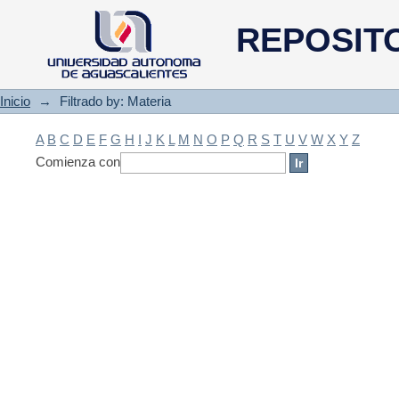
Filtrado by: Materia
REPOSIT
Inicio
→
Filtrado by: Materia
A
B
C
D
E
F
G
H
I
J
K
L
M
N
O
P
Q
R
S
T
U
V
W
X
Y
Z
Comienza con