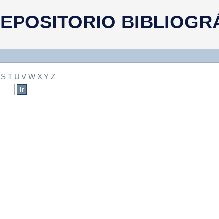
a
EPOSITORIO BIBLIOGR
S
T
U
V
W
X
Y
Z