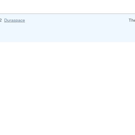
12
Duraspace
Th