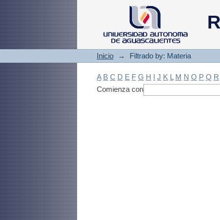
Filtrado by: Materi
R
Inicio
→
Filtrado by: Materia
A
B
C
D
E
F
G
H
I
J
K
L
M
N
O
P
Q
R
Comienza con