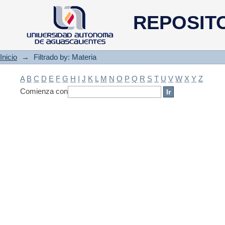
Filtrado by: Materia
REPOSIT
Inicio
→
Filtrado by: Materia
A
B
C
D
E
F
G
H
I
J
K
L
M
N
O
P
Q
R
S
T
U
V
W
X
Y
Z
Comienza con