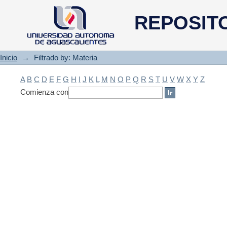
Filtrado by: Materia
REPOSIT
Inicio
→
Filtrado by: Materia
A
B
C
D
E
F
G
H
I
J
K
L
M
N
O
P
Q
R
S
T
U
V
W
X
Y
Z
Comienza con