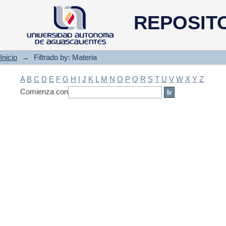
Filtrado by: Materia
REPOSIT
Inicio
→
Filtrado by: Materia
A
B
C
D
E
F
G
H
I
J
K
L
M
N
O
P
Q
R
S
T
U
V
W
X
Y
Z
Comienza con