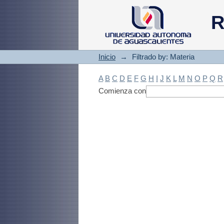
Filtrado by: Materi
R
Inicio
→
Filtrado by: Materia
A
B
C
D
E
F
G
H
I
J
K
L
M
N
O
P
Q
R
Comienza con