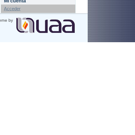
Mi cuenta
Acceder
eme by