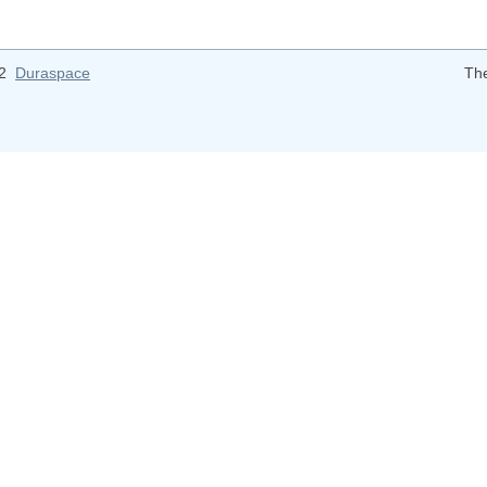
12
Duraspace
Th