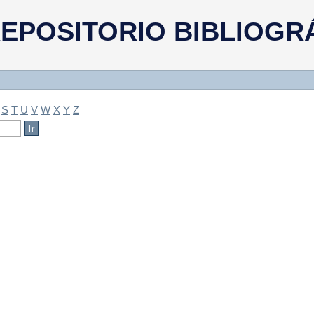
a
EPOSITORIO BIBLIOGR
S
T
U
V
W
X
Y
Z