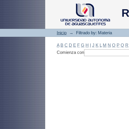
Filtrado by: Materi
R
Inicio
→
Filtrado by: Materia
A
B
C
D
E
F
G
H
I
J
K
L
M
N
O
P
Q
R
Comienza con