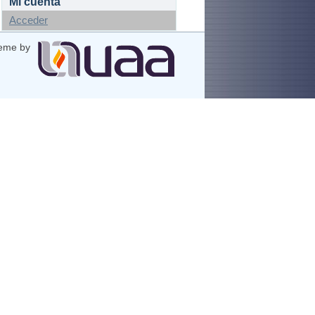
Mi cuenta
Acceder
eme by