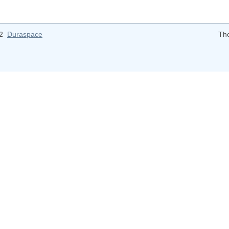
12
Duraspace
Th