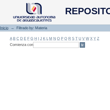
Filtrado by: Materia
REPOSIT
Inicio
→
Filtrado by: Materia
A
B
C
D
E
F
G
H
I
J
K
L
M
N
O
P
Q
R
S
T
U
V
W
X
Y
Z
Comienza con