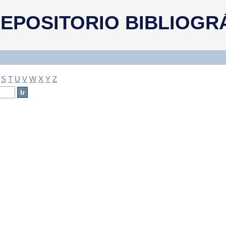
a
EPOSITORIO BIBLIOGR
S
T
U
V
W
X
Y
Z