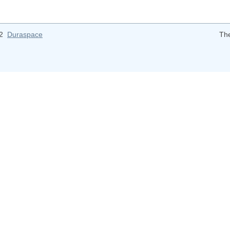
12
Duraspace
Th