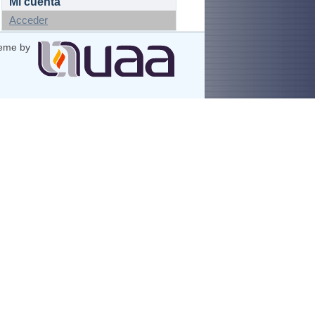
Mi cuenta
Acceder
eme by