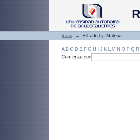
Filtrado by: Materi
R
Inicio
→
Filtrado by: Materia
A
B
C
D
E
F
G
H
I
J
K
L
M
N
O
P
Q
R
Comienza con