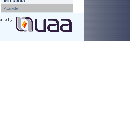
Mi cuenta
Acceder
eme by