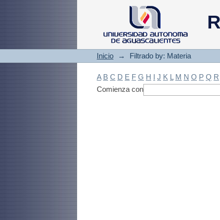
Filtrado by: Materi
R
Inicio
→
Filtrado by: Materia
A
B
C
D
E
F
G
H
I
J
K
L
M
N
O
P
Q
R
Comienza con