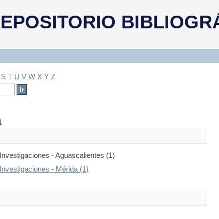
a
EPOSITORIO BIBLIOGR
S
T
U
V
W
X
Y
Z
a
Investigaciones - Aguascalientes (1)
Investigaciones - Mérida (1)