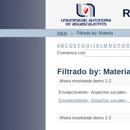
Filtrado by: Materi
R
Inicio
→
Filtrado by: Materia
A
B
C
D
E
F
G
H
I
J
K
L
M
N
O
P
Q
R
Comienza con
Filtrado by: Materi
Ahora mostrando items 1-2
Envejecimiento - Aspectos sociales - 
Envejecimiento - Aspectos sociales - 
Ahora mostrando items 1-2