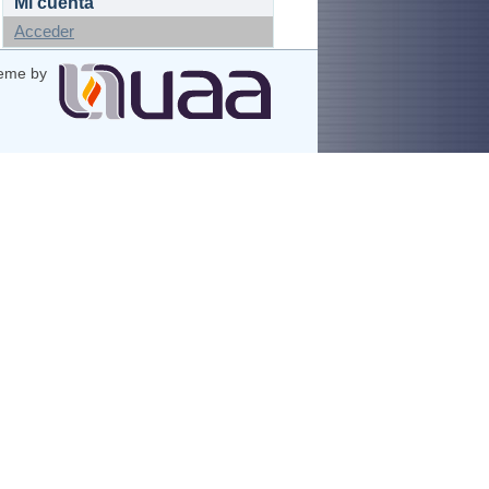
Mi cuenta
Acceder
eme by