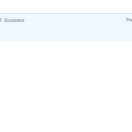
12
Duraspace
Th