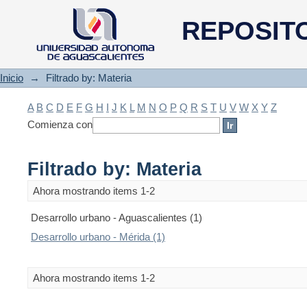
Filtrado by: Materia
REPOSIT
Inicio
→
Filtrado by: Materia
A
B
C
D
E
F
G
H
I
J
K
L
M
N
O
P
Q
R
S
T
U
V
W
X
Y
Z
Comienza con
Filtrado by: Materia
Ahora mostrando items 1-2
Desarrollo urbano - Aguascalientes (1)
Desarrollo urbano - Mérida (1)
Ahora mostrando items 1-2