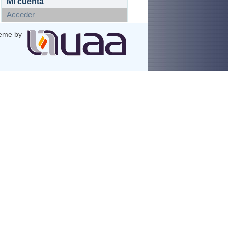
Mi cuenta
Acceder
eme by