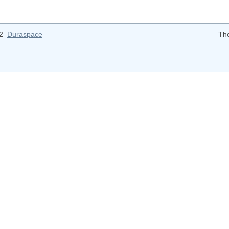
12
Duraspace
Th