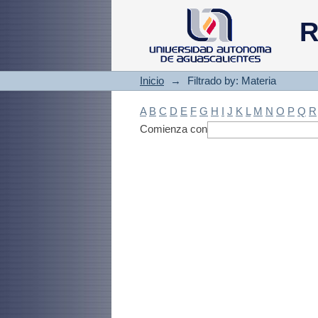
Filtrado by: Materi
R
Inicio
→
Filtrado by: Materia
A
B
C
D
E
F
G
H
I
J
K
L
M
N
O
P
Q
R
Comienza con