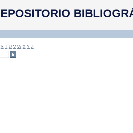
a
EPOSITORIO BIBLIOGR
S
T
U
V
W
X
Y
Z