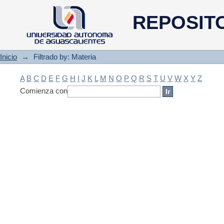
Filtrado by: Materia
REPOSIT
Inicio
→
Filtrado by: Materia
A
B
C
D
E
F
G
H
I
J
K
L
M
N
O
P
Q
R
S
T
U
V
W
X
Y
Z
Comienza con