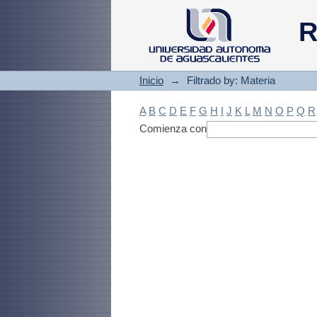
Filtrado by: Materi
R
Inicio
→
Filtrado by: Materia
A
B
C
D
E
F
G
H
I
J
K
L
M
N
O
P
Q
R
Comienza con