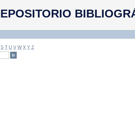
a
EPOSITORIO BIBLIOGR
S
T
U
V
W
X
Y
Z