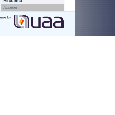
Mi cuenta
Acceder
eme by