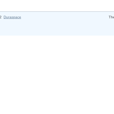
12
Duraspace
Th