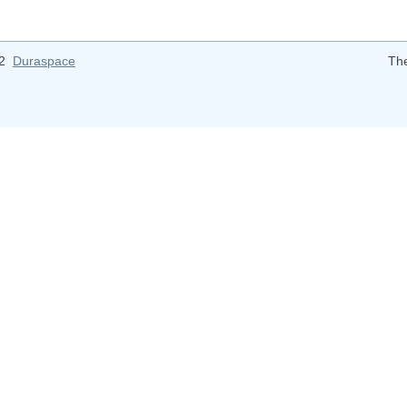
12
Duraspace
Th