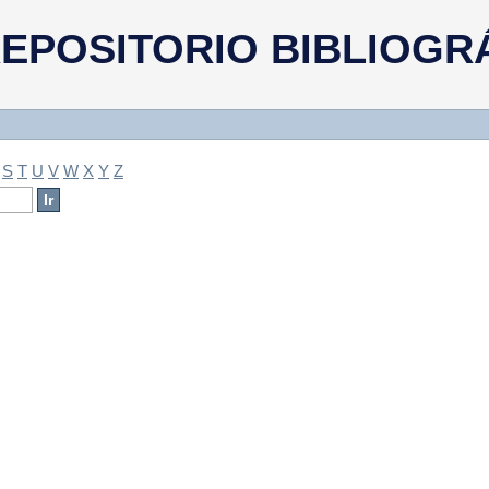
a
EPOSITORIO BIBLIOGR
S
T
U
V
W
X
Y
Z