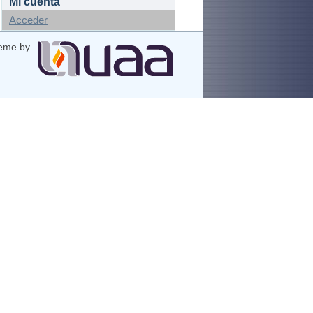
Mi cuenta
Acceder
eme by