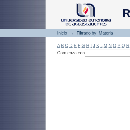
Filtrado by: Materi
R
Inicio
→
Filtrado by: Materia
A
B
C
D
E
F
G
H
I
J
K
L
M
N
O
P
Q
R
Comienza con