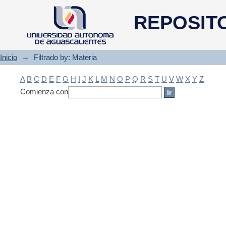
Filtrado by: Materia
REPOSIT
Inicio
→
Filtrado by: Materia
A
B
C
D
E
F
G
H
I
J
K
L
M
N
O
P
Q
R
S
T
U
V
W
X
Y
Z
Comienza con