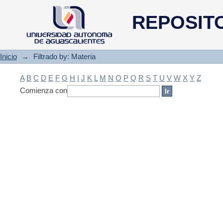
Filtrado by: Materia
REPOSIT
Inicio
→
Filtrado by: Materia
A
B
C
D
E
F
G
H
I
J
K
L
M
N
O
P
Q
R
S
T
U
V
W
X
Y
Z
Comienza con